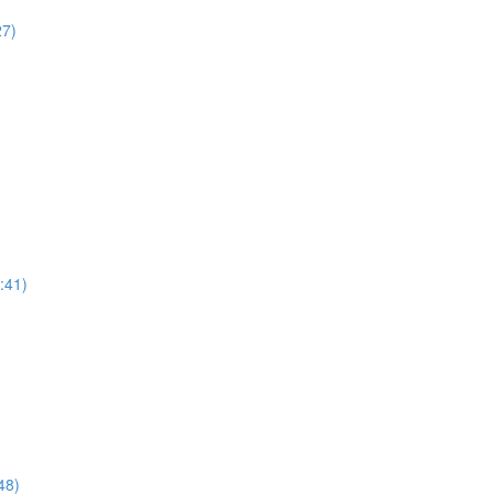
27)
:41)
48)