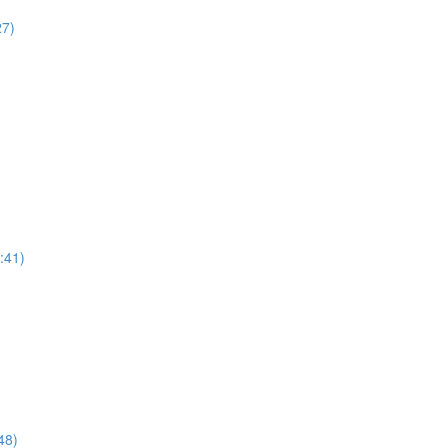
27)
:41)
48)