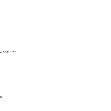
 + opsturen
en