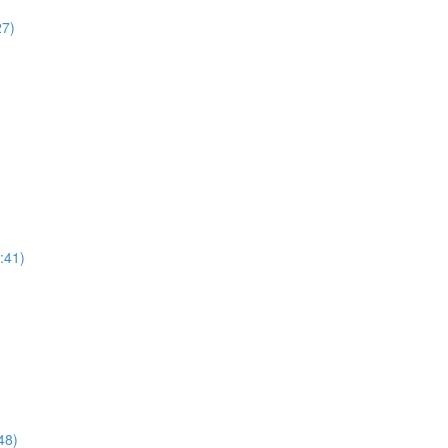
27)
:41)
48)