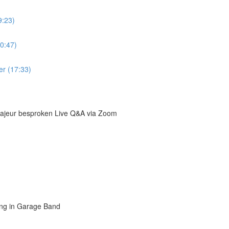
9:23)
0:47)
er (17:33)
majeur besproken Live Q&A via Zoom
ing in Garage Band