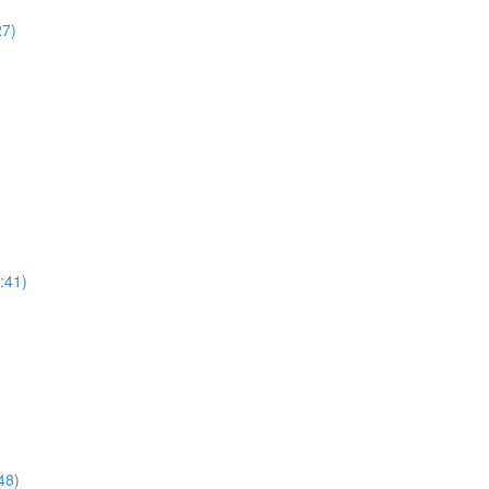
27)
:41)
48)