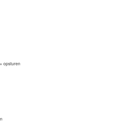
 + opsturen
en